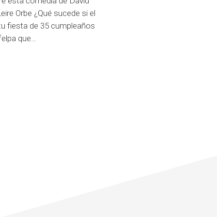
re esta comedia de David
 Leire Orbe ¿Qué sucede si el
 tu fiesta de 35 cumpleaños
felpa que…