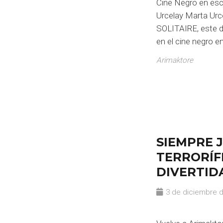
Cine Negro en es
Urcelay Marta Urce
SOLITAIRE, este 
en el cine negro e
Arimaktore
SIEMPRE 
TERRORÍF
DIVERTID
3 de diciembre 