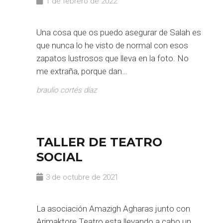
1 de febrero de 2022
Una cosa que os puedo asegurar de Salah es
que nunca lo he visto de normal con esos
zapatos lustrosos que lleva en la foto. No
me extraña, porque dan…
braulio cortés díaz
TALLER DE TEATRO
SOCIAL
3 de octubre de 2021
La asociación Amazigh Agharas junto con
Arimaktore Teatro esta llevando a cabo un