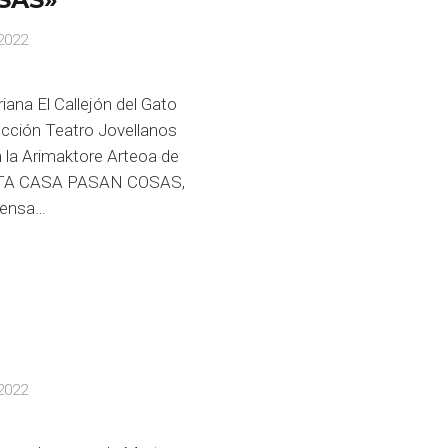
2022
ana El Callejón del Gato
ucción Teatro Jovellanos
 la Arimaktore Arteoa de
STA CASA PASAN COSAS,
ntensa…
E
2022