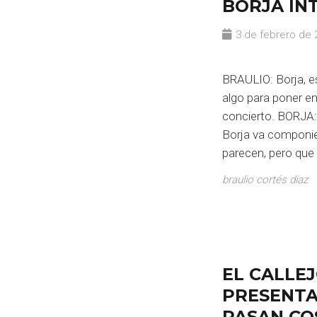
BORJA I
3 de febrero de 
BRAULIO: Borja, e
algo para poner e
concierto. BORJA:
Borja va componi
parecen, pero que
braulio cortés díaz
EL CALLE
PRESENTA
PASAN CO