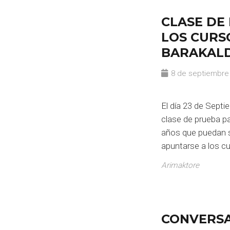
CLASE DE
LOS CURS
BARAKAL
8 de septiembre
El día 23 de Sept
clase de prueba pa
años que puedan s
apuntarse a los c
Arimaktore
CONVERSA