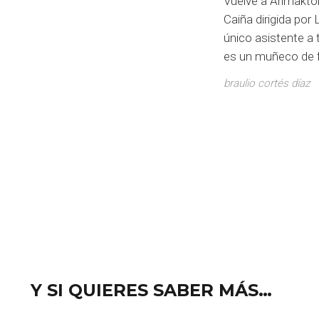
Vuelve a Arimakto
Caiña dirigida por
único asistente a
es un muñeco de 
braulio cortés díaz
Y SI QUIERES SABER MÁS…