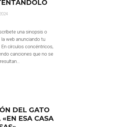
NTENTÁNDOLO
2024
scríbete una sinopsis o
n la web anunciando tu
 En círculos concéntricos,
endo canciones que no se
 resultan…
JÓN DEL GATO
 «EN ESA CASA
SAS»