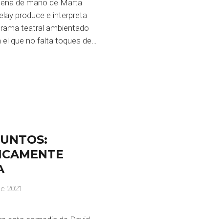
cena de mano de Marta
lay produce e interpreta
drama teatral ambientado
n el que no falta toques de…
JUNTOS:
ICAMENTE
A
de 2021