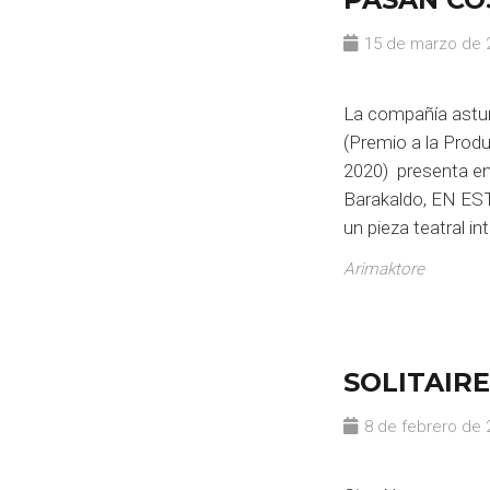
15 de marzo de 
La compañía asturi
(Premio a la Prod
2020) presenta en
Barakaldo, EN E
un pieza teatral i
Arimaktore
SOLITAIR
8 de febrero de 