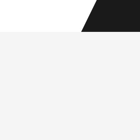
SATÉLITES